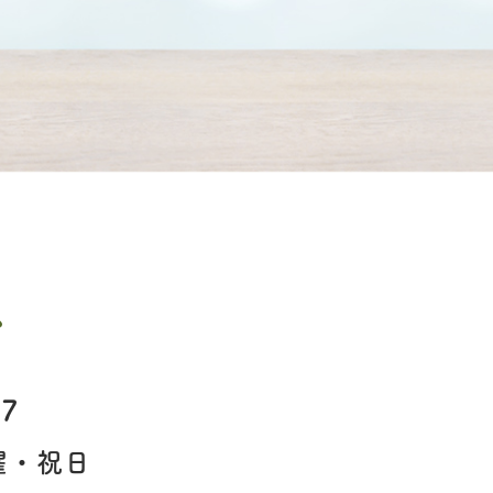
ス
67
曜・祝日