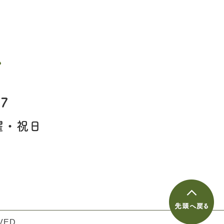
ス
67
曜・祝日
VED.